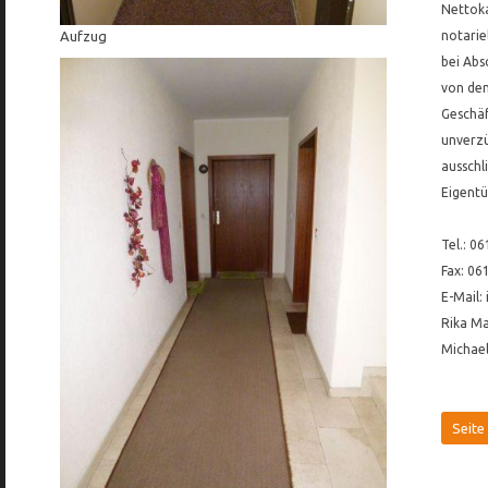
Nettoka
Aufzug
notarie
bei Abs
von dem
Geschäf
unverzü
ausschl
Eigentü
Tel.: 0
Fax: 06
E-Mail
Rika Ma
Michael
Seite