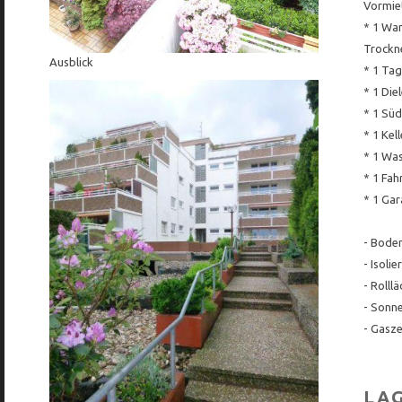
Vormie
* 1 Wa
Trockne
Ausblick
* 1 Ta
* 1 Die
* 1 Süd
* 1 Kell
* 1 Wa
* 1 Fah
* 1 Gar
- Boden
- Isoli
- Rolll
- Sonn
- Gasze
LA