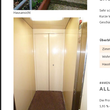
Sehr sc
Hausansicht
Kurze 
Geschäf
Überbl
Zimm
Wohnf
Haus
###EN
AL
Die Pro
5,95 % 