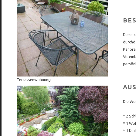
BE
Diese c
durchd
Panora
Vereinb
persönl
Terrassenwohnung
AU
Die Wo
* 2 Sch
* 1 Wo
* 1 Kü