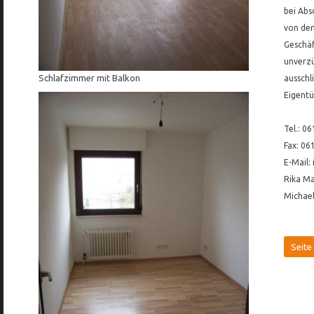
bei Abs
von dem
Geschäf
unverzü
Schlafzimmer mit Balkon
ausschl
Eigentü
Tel.: 0
Fax: 06
E-Mail
Rika Ma
Michael
Seite