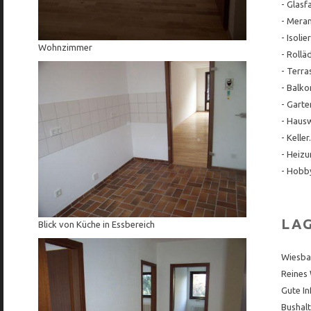
- Glasf
- Meran
- Isoli
Wohnzimmer
- Rollä
- Terra
- Balko
- Garte
- Hausw
- Keller.
- Heiz
- Hobb
LA
Blick von Küche in Essbereich
Wiesba
Reines
Gute In
Bushalt