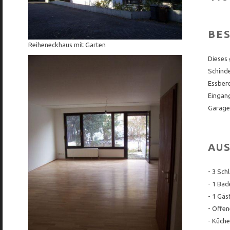
BE
Reiheneckhaus mit Garten
Dieses 
Schind
Essbere
Eingang
Garage
AU
- 3 Sch
- 1 Ba
- 1 Gä
- Offe
- Küche