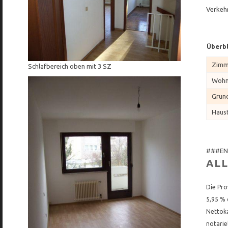
Verkeh
Überbl
Zimm
Schlafbereich oben mit 3 SZ
Wohnf
Grun
Haus
###EN
AL
Die Pro
5,95 % 
Nettoka
notarie